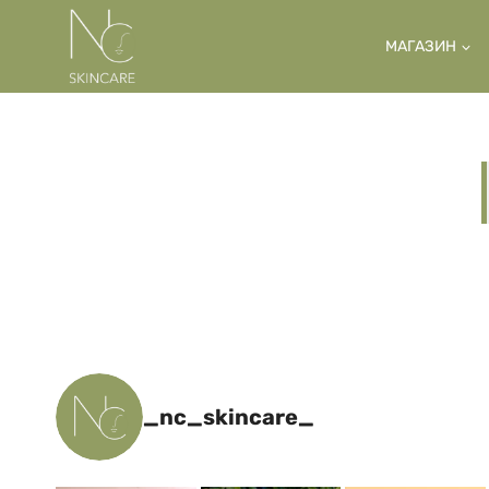
Перейти
до
МАГАЗИН
вмісту
_nc_skincare_