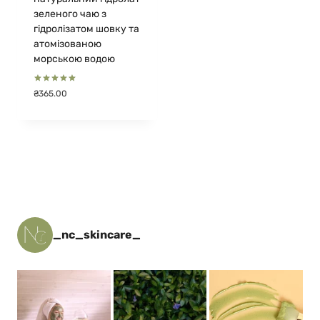
зеленого чаю з
гідролізатом шовку та
атомізованою
морською водою
Оцінено в
₴
365.00
5.00
з 5
_nc_skincare_