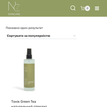
Перейти
до
0
вмісту
Показано один результат
Тонік Green Tea
натуральний гідролат