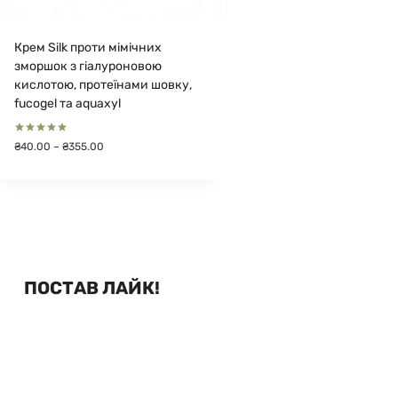
Крем Silk проти мімічних
зморшок з гіалуроновою
кислотою, протеїнами шовку,
fucogel та aquaxyl
Оцінено в
Діапазон
₴
40.00
–
₴
355.00
5.00
цін:
з 5
від
₴40.00
до
₴355.00
ПОСТАВ ЛАЙК!