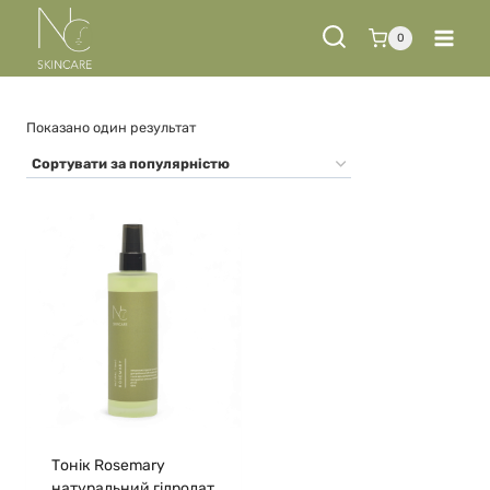
Перейти
до
0
вмісту
Показано один результат
Тонік Rosemary
натуральний гідролат