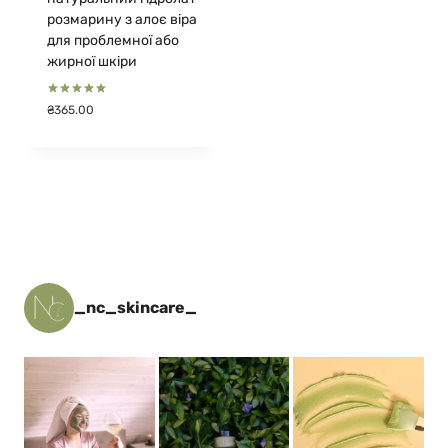
розмарину з алоє віра
для проблемної або
жирної шкіри
Оцінено в
₴
365.00
5.00
з 5
_nc_skincare_