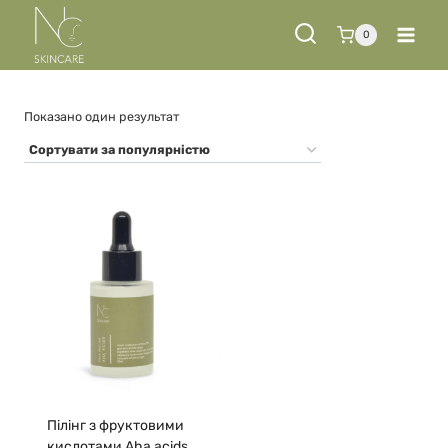
Перейти
до
0
вмісту
Показано один результат
Пілінг з фруктовими
кислотами Aha acids