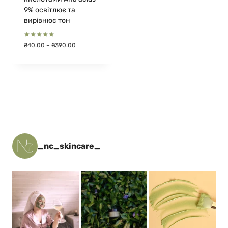
9% освітлює та
вирівнює тон
Оцінено в
Діапазон
₴
40.00
–
₴
390.00
5.00
цін:
з 5
від
₴40.00
до
₴390.00
_nc_skincare_