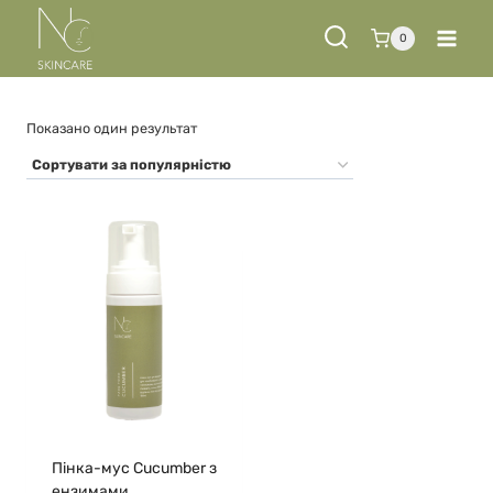
Перейти
до
0
вмісту
Показано один результат
Пінка-мус Cucumber з
ензимами,