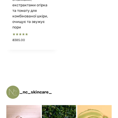
екстрактами огірка
та томату для
комбінованої шкіри,
очищує та звужує
пори
Оцінено в
₴
385.00
5.00
з 5
_nc_skincare_