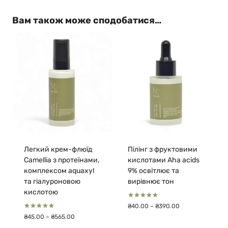
Вам також може сподобатися…
Легкий крем-флюїд
Пілінг з фруктовими
Сamellia з протеїнами,
кислотами Aha acids
комплексом aquaxyl
9% освітлює та
та гіалуроновою
вирівнює тон
кислотою
Оцінено в
Діапазон
₴
40.00
–
₴
390.00
5.00
цін:
Оцінено в
з 5
Діапазон
₴
45.00
–
₴
565.00
4.88
від
цін:
з 5