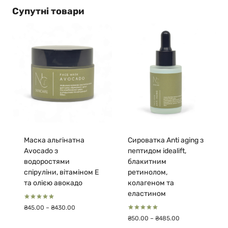
₴45.00
Супутні товари
до
₴430.00
Маска альгінатна
Сироватка Anti aging з
Avocado з
пептидом idealift,
водоростями
блакитним
спіруліни, вітаміном Е
ретинолом,
та олією авокадо
колагеном та
еластином
Оцінено в
Діапазон
₴
45.00
–
₴
430.00
5.00
цін:
Оцінено в
з 5
Діапазон
₴
50.00
–
₴
485.00
5.00
від
цін:
з 5