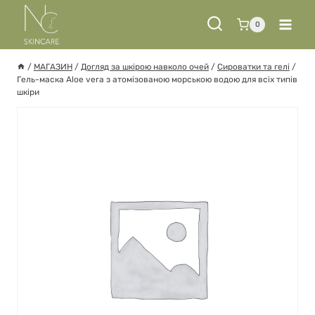
Перейти
до
0
вмісту
/
МАГАЗИН
/
Догляд за шкірою навколо очей
/
Сироватки та гелі
/
Гель-маска Aloe vera з атомізованою морською водою для всіх типів
шкіри