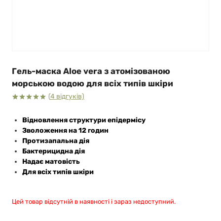
Гель-маска Aloe vera з атомізованою
морською водою для всіх типів шкіри
(
4
відгуків)
Рейтинг
4
5.00
з 5
Відновлення структури епідермісу
на основі
опитування
Зволоження на 12 годин
покупців
Протизапальна дія
Бактерицидна дія
Надає матовість
Для всіх типів шкіри
Цей товар відсутній в наявності і зараз недоступний.