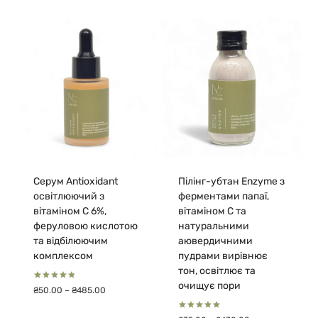
₴45.00
від
до
₴50.00
₴430.00
до
₴485.00
Серум Antioxidant
Пілінг-убтан Enzyme з
освітлюючий з
ферментами папаї,
вітаміном С 6%,
вітаміном С та
феруловою кислотою
натуральними
та відбілюючим
аювердичними
комплексом
пудрами вирівнює
тон, освітлює та
очищує пори
Оцінено в
Діапазон
₴
50.00
–
₴
485.00
4.89
цін:
з 5
від
Оцінено в