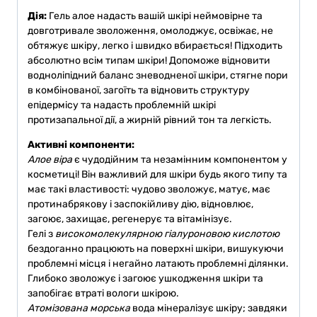
Дія:
Гель алое надасть вашій шкірі неймовірне та
довготривале зволоження, омолоджує, освіжає, не
обтяжує шкіру, легко і швидко вбирається! Підходить
абсолютно всім типам шкіри! Допоможе відновити
водноліпідний баланс зневодненої шкіри, стягне пори
в комбінованої, загоїть та відновить структуру
епідермісу та надасть проблемній шкірі
протизапальної дії, а жирній рівний тон та легкість.
Активні компоненти:
Алое віра
є чудодійним та незамінним компонентом у
косметиці! Він важливий для шкіри будь якого типу та
має такі властивості: чудово зволожує, матує, має
протинабрякову і заспокійливу дію, відновлює,
загоює, захищає, регенерує та вітамінізує.
Гелі з
високомолекулярною гіалуроновою кислотою
бездоганно працюють на поверхні шкіри, вишукуючи
проблемні місця і негайно латають проблемні ділянки.
Глибоко зволожує і загоює ушкодження шкіри та
запобігає втраті вологи шкірою.
Атомізована морська
вода мінералізує шкіру; завдяки