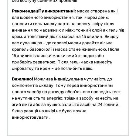
без доступу сонячних променів
Рекомендації у використанні:
маска створена як і
для щоденного використання, так і через день;
наносити гель-маску варто на вологу шкіру після
вмивання по масажних лініях: тонкий слой як гель під
крем, а товстіший діє як маска на 15 хвилин. Якщо у
вас суха шкіра – до гелевої маски додайте кілька
крапель базової олії і маска стане живильною. Після
15 хвилин залишки маски змийте водою або
приберіть серветкою. Після гель-маска нанесіть
сироватку та крем – це поглибить її дію.
Важливо!
Можлива індивідуальна чутливість до
компонентів складу. Тому перед використанням
нового засобу по догляду обов’язково проведіть тест
на чутливість та алергію: трішки засобу нанесіть на
згиб ліктя або за вушко, залиште засіб на 24 години.
Якщо реакції на шкірі не було можна
використовувати.