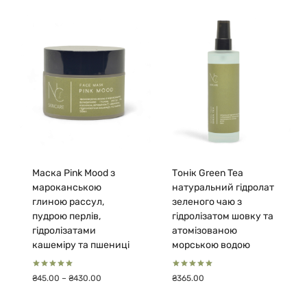
₴40.00
від
до
₴45.00
₴390.00
до
₴565.00
Маска Pink Mood з
Тонік Green Tea
мароканською
натуральний гідролат
глиною рассул,
зеленого чаю з
пудрою перлів,
гідролізатом шовку та
гідролізатами
атомізованою
кашеміру та пшениці
морською водою
Оцінено в
Оцінено в
Діапазон
₴
45.00
–
₴
430.00
₴
365.00
5.00
5.00
цін:
з 5
з 5
від