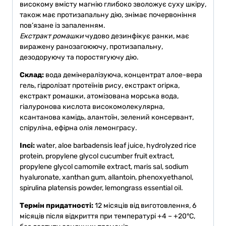
високому вмісту магнію глибоко зволожує суху шкіру,
також має протизапальну дію, знімає почервоніння
пов’язане із запаленням.
Екстракт ромашки
чудово дезинфікує ранки, має
виражену ранозагоюючу, протизапальну,
дезодоруючу та поростягуючу дію.
Склад:
вода демінералізуюча, концентрат алое-вера
гель, гідролізат протеїнів рису, екстракт огірка,
екстракт ромашки, атомізована морська вода,
гіалуронова кислота високомолекулярна,
ксантанова камідь, алантоїн, зелений консервант,
спіруліна, ефірна олія лемонграсу.
Inci:
water
, aloe barbadensis leaf juice, hydrolyzed rice
protein, propylene glycol cucumber fruit extract,
propylene glycol camomile extract, maris sal, sodium
hyaluronate, xanthan gum, allantoin, phenoxyethanol,
spirulina platensis powder, lemongrass essential oil.
Термін придатності:
12 місяців від виготовлення, 6
місяців після відкриття при температурі +4 – +20°C,