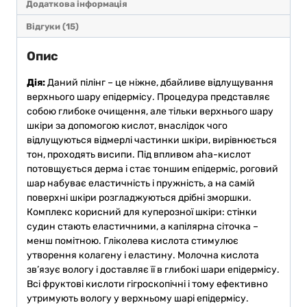
Додаткова інформація
Відгуки (15)
Опис
Дія:
Даний пілінг – це ніжне, дбайливе відлущування
верхнього шару епідермісу. Процедура представляє
собою глибоке очищення, але тільки верхнього шару
шкіри за допомогою кислот, внаслідок чого
відлущуються відмерлі частинки шкіри, вирівнюється
тон, проходять висипи. Під впливом aha-кислот
потовщується дерма і стає тоншим епідерміс, роговий
шар набуває еластичність і пружність, а на самій
поверхні шкіри розгладжуються дрібні зморшки.
Комплекс корисний для куперозної шкіри: стінки
судин стають еластичними, а капілярна сіточка –
менш помітною.
Гліколева кислота стимулює
утворення колагену і еластину. Молочна кислота
зв’язує вологу і доставляє її в глибокі шари епідермісу.
Всі фруктові кислоти гігроскопічні і тому ефективно
утримують вологу у верхньому шарі епідермісу.