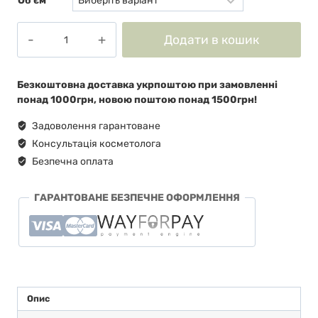
Об'єм
Пілінг
Додати в кошик
з
фруктовими
кислотами
Безкоштовна доставка укрпоштою при замовленні
Aha
понад 1000грн, новою поштою понад 1500грн!
acids
9%
Задоволення гарантоване
освітлює
Консультація косметолога
та
Безпечна оплата
вирівнює
тон
кількість
ГАРАНТОВАНЕ БЕЗПЕЧНЕ ОФОРМЛЕННЯ
Опис