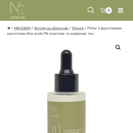
Перейти
до
0
вмісту
/
МАГАЗИН
/
Догляд за обличчям
/
Пілінги
/
Пілінг з фруктовими
кислотами Aha acids 9% освітлює та вирівнює тон