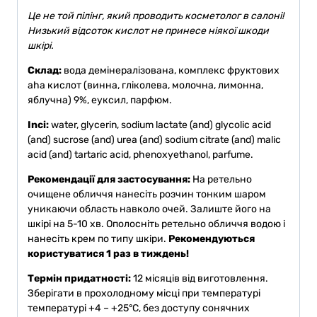
Це не той пілінг, який проводить косметолог в салоні!
Низький відсоток кислот не принесе ніякої шкоди
шкірі.
Склад:
вода демінералізована, комплекс фруктових
aha кислот (винна, гліколева, молочна, лимонна,
яблучна) 9%, еуксил, парфюм.
Inci:
w
ater, glycerin, sodium lactate (and) glycolic acid
(and) sucrose (and) urea (and) sodium citrate (and) malic
acid (and) tartaric acid, phenoxyethanol, parfume.
Рекомендації для застосування:
На ретельно
очищене обличчя нанесіть розчин тонким шаром
уникаючи область навколо очей. Залиште його на
шкірі на 5-10 хв. Ополосніть ретельно обличчя водою і
нанесіть крем по типу шкіри.
Рекомендуються
користуватися 1 раз в тиждень!
Термін придатності:
12 місяців від виготовлення.
Зберігати в прохолодному місці при температурі
температурі +4 – +25°C, без доступу сонячних