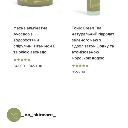
Маска альгінатна
Тонік Green Tea
Avocado з
натуральний гідролат
водоростями
зеленого чаю з
спіруліни, вітаміном Е
гідролізатом шовку та
та олією авокадо
атомізованою
морською водою
Оцінено в
Діапазон
₴
45.00
–
₴
430.00
5.00
цін:
Оцінено в
з 5
₴
365.00
5.00
від
з 5
₴45.00
до
₴430.00
_nc_skincare_