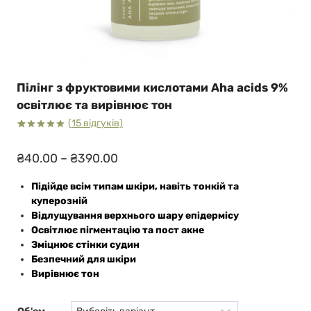
Пілінг з фруктовими кислотами Aha acids 9%
освітлює та вирівнює тон
(
15
відгуків)
Рейтинг
15
5.00
з 5
Діапазон
₴
40.00
–
₴
390.00
на основі
опитування
цін:
покупців
Підійде всім типам шкіри, навіть тонкій та
від
куперозній
₴40.00
Відлущування верхнього шару епідермісу
до
Освітлює пігментацію та пост акне
Зміцнює стінки судин
₴390.00
Безпечний для шкіри
Вирівнює тон