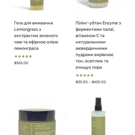
Гель для вмивання
Пілінг-убтан Enzyme з
Lemongrass з
ферментами папаї,
екстрактом зеленого
вітаміном С та
чаю та ефірною олією
натуральними
лемонграса
аювердичними
пудрами вирівнює
тон, освітлює та
Оцінено в
₴
365.00
5.00
очищує пори
з 5
Оцінено в
Діапазон
₴
35.00
–
₴
430.00
5.00
цін:
з 5
від
₴35.00
до
₴430.00